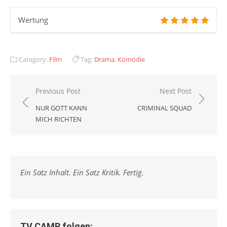
Wertung
Category:
Film
Tag:
Drama
,
Komödie
Beitragsnavigation
Previous Post
Next Post
NUR GOTT KANN
CRIMINAL SQUAD
MICH RICHTEN
Ein Satz Inhalt. Ein Satz Kritik. Fertig.
TV CAMP folgen: