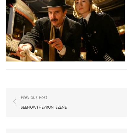
Beitragsnavigation
Previous Post
SEEHOWTHEYRUN_SZENE